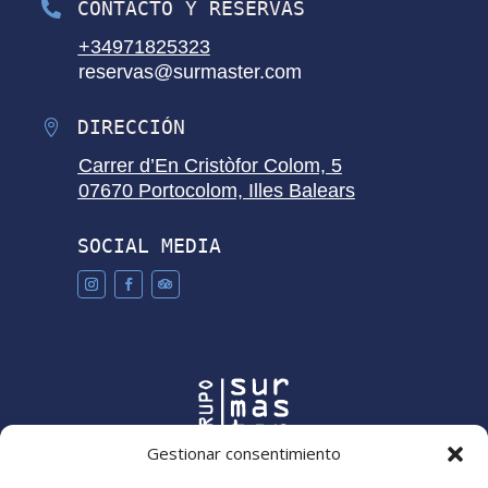
CONTACTO Y RESERVAS

^
+34971825323
reservas@surmaster.com
DIRECCIÓN

^
Carrer d’En Cristòfor Colom, 5
07670 Portocolom, Illes Balears
SOCIAL MEDIA
Gestionar consentimiento
Aviso legal